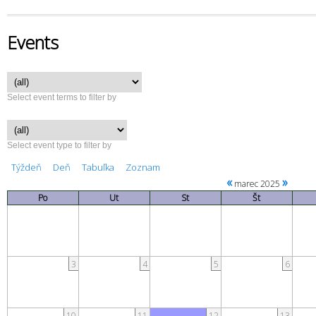
Events
Select event terms to filter by
Select event type to filter by
Týždeň
Deň
Tabuľka
Zoznam
«
»
marec 2025
Po
Ut
St
Št
3
4
5
6
10
11
12
13