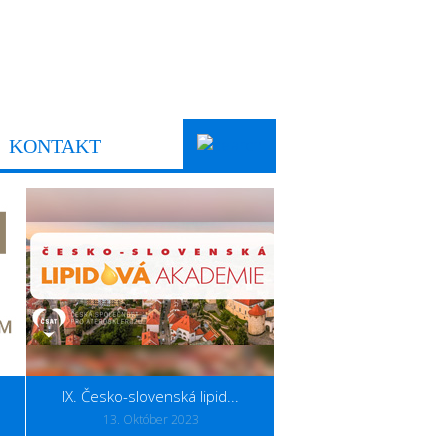
KONTAKT
IX. Česko-slovenská lipid...
Časopis Athero R
13. Október 2023
1. Marec 2021