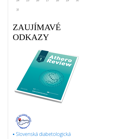
24
25
26
27
28
29
30
31
1
2
3
4
5
6
ZAUJÍMAVÉ
ODKAZY
▪ Slovenská diabetologická