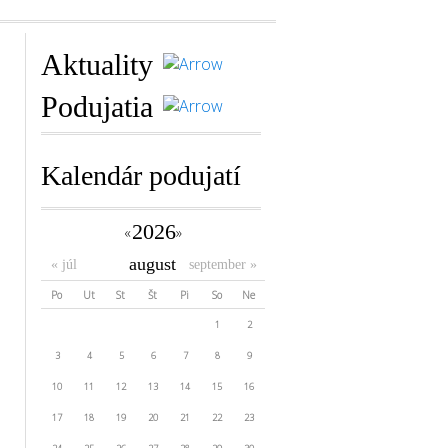
Aktuality
Podujatia
Kalendár podujatí
2026
«
»
august
« júl
september »
Po
Ut
St
Št
Pi
So
Ne
27
28
29
30
31
1
2
3
4
5
6
7
8
9
10
11
12
13
14
15
16
17
18
19
20
21
22
23