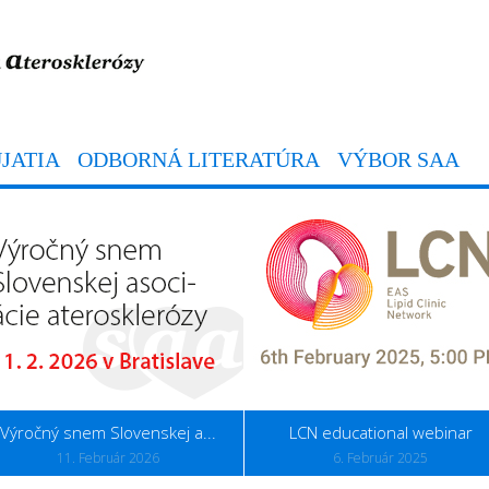
JATIA
ODBORNÁ LITERATÚRA
VÝBOR SAA
Výročný snem Slovenskej a...
LCN educational webinar
11. Február 2026
6. Február 2025