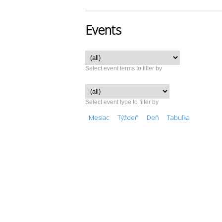
Events
Select event terms to filter by
Select event type to filter by
Mesiac
Týždeň
Deň
Tabuľka