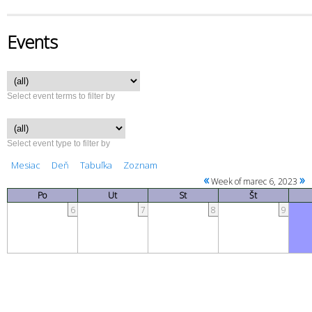
Events
Select event terms to filter by
Select event type to filter by
Mesiac
Deň
Tabuľka
Zoznam
«
»
Week of marec 6, 2023
Po
Ut
St
Št
6
7
8
9